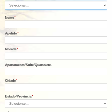
Nome
Apelido
Morada
Apartamento
/
Suite
/
Quarto
/
etc.
Cidade
Estado/Província