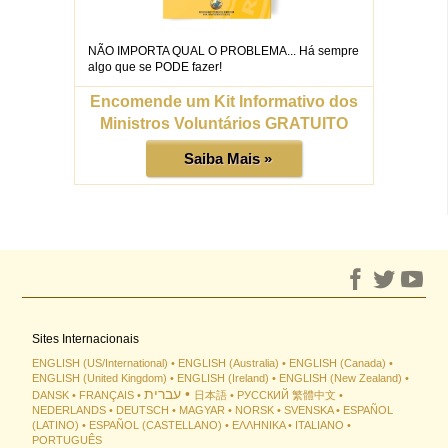
NÃO IMPORTA QUAL O PROBLEMA... Há sempre
algo que se PODE fazer!
Encomende um Kit Informativo dos
Ministros Voluntários GRATUITO
Saiba Mais »
Sites Internacionais
ENGLISH (US/International)
ENGLISH (Australia)
ENGLISH (Canada)
ENGLISH (United Kingdom)
ENGLISH (Ireland)
ENGLISH (New Zealand)
עברית
DANSK
FRANÇAIS
日本語
РУССКИЙ
繁體中文
NEDERLANDS
DEUTSCH
MAGYAR
NORSK
SVENSKA
ESPAÑOL
(LATINO)
ESPAÑOL (CASTELLANO)
ΕΛΛΗΝΙΚA
ITALIANO
PORTUGUÊS