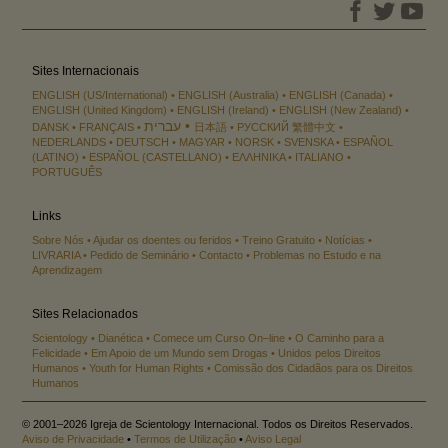
Sites Internacionais
ENGLISH (US/International)
ENGLISH (Australia)
ENGLISH (Canada)
ENGLISH (United Kingdom)
ENGLISH (Ireland)
ENGLISH (New Zealand)
עברית
DANSK
FRANÇAIS
日本語
РУССКИЙ
繁體中文
NEDERLANDS
DEUTSCH
MAGYAR
NORSK
SVENSKA
ESPAÑOL
(LATINO)
ESPAÑOL (CASTELLANO)
ΕΛΛΗΝΙΚA
ITALIANO
PORTUGUÊS
Links
Sobre Nós
Ajudar os doentes ou feridos
Treino Gratuito
Notícias
LIVRARIA
Pedido de Seminário
Contacto
Problemas no Estudo e na
Aprendizagem
Sites Relacionados
Scientology
Dianética
Comece um Curso On–line
O Caminho para a
Felicidade
Em Apoio de um Mundo sem Drogas
Unidos pelos Direitos
Humanos
Youth for Human Rights
Comissão dos Cidadãos para os Direitos
Humanos
© 2001–2026 Igreja de Scientology Internacional. Todos os Direitos Reservados.
Aviso de Privacidade
•
Termos de Utilização
•
Aviso Legal