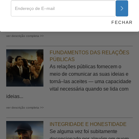
nossas vidas. Ele determina a nossa
capacidade de sustentar os nossos
dependentes e nós próprios,
FECHAR
estabelece a...
ver descrição completa >>
FUNDAMENTOS DAS RELAÇÕES
PÚBLICAS
As relações públicas fornecem o
meio de comunicar as suas ideias e
torná–las aceites — uma capacidade
vital necessária quando se lida com
ideias...
ver descrição completa >>
INTEGRIDADE E HONESTIDADE
Se alguma vez foi subitamente
decepcionado por alguém em quem