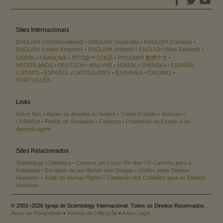
Sites Internacionais
ENGLISH (US/International)
ENGLISH (Australia)
ENGLISH (Canada)
ENGLISH (United Kingdom)
ENGLISH (Ireland)
ENGLISH (New Zealand)
עברית
DANSK
FRANÇAIS
日本語
РУССКИЙ
繁體中文
NEDERLANDS
DEUTSCH
MAGYAR
NORSK
SVENSKA
ESPAÑOL
(LATINO)
ESPAÑOL (CASTELLANO)
ΕΛΛΗΝΙΚA
ITALIANO
PORTUGUÊS
Links
Sobre Nós
Ajudar os doentes ou feridos
Treino Gratuito
Notícias
LIVRARIA
Pedido de Seminário
Contacto
Problemas no Estudo e na
Aprendizagem
Sites Relacionados
Scientology
Dianética
Comece um Curso On–line
O Caminho para a
Felicidade
Em Apoio de um Mundo sem Drogas
Unidos pelos Direitos
Humanos
Youth for Human Rights
Comissão dos Cidadãos para os Direitos
Humanos
© 2001–2026 Igreja de Scientology Internacional. Todos os Direitos Reservados.
Aviso de Privacidade
•
Termos de Utilização
•
Aviso Legal