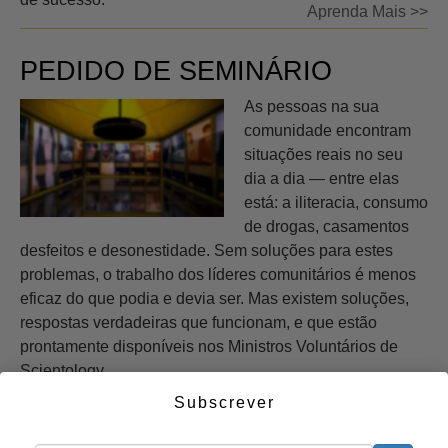
Aprenda Mais >>
PEDIDO DE SEMINÁRIO
As pessoas na sua
comunidade encontram
situações reais no seu
dia a dia — entre elas
está: a iliteracia, consumo
de drogas, casamentos
desfeitos e desonestidade. Sem soluções para estes
problemas, o trabalho dos líderes comunitários é menos
eficaz do que podia e devia ser. Mas existem soluções,
respostas verdadeiras que funcionam, e que estão
prontamente disponíveis nos Ministros Voluntários de
Scientology.
Subscrever
Saiba Mais »