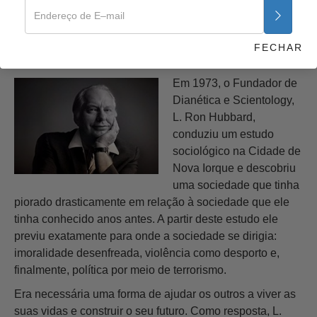
A INFLUÊNCIA DA RELIGIÃO
NA SOCIEDADE DE
FECHAR
L. RON HUBBARD
Em 1973, o Fundador de
Dianética e Scientology,
L. Ron Hubbard,
conduziu um estudo
sociológico na Cidade de
Nova Iorque e descobriu
uma sociedade que tinha
piorado drasticamente em relação à sociedade que ele
tinha conhecido anos antes. A partir deste estudo ele
previu exatamente para onde a sociedade se dirigia:
imoralidade desenfreada, violência como desporto e,
finalmente, política por meio de terrorismo.
Era necessária uma forma de ajudar os outros a viver as
suas vidas e construir o seu futuro. Como resposta, L.