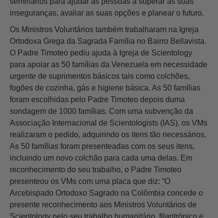
seminários para ajudar as pessoas a superar as suas
inseguranças, avaliar as suas opções e planear o futuro.
Os Ministros Voluntários também trabalharam na Igreja
Ortodoxa Grega da Sagrada Família no Bairro Bellavista.
O Padre Timoteo pediu ajuda à Igreja de Scientology
para apoiar as 50 famílias da Venezuela em necessidade
urgente de suprimentos básicos tais como colchões,
fogões de cozinha, gás e higiene básica. As 50 famílias
foram escolhidas pelo Padre Timoteo depois duma
sondagem de 1000 famílias. Com uma subvenção da
Associação Internacional de Scientologists (IAS), os VMs
realizaram o pedido, adquirindo os itens tão necessários.
As 50 famílias foram presenteadas com os seus itens,
incluindo um novo colchão para cada uma delas. Em
reconhecimento do seu trabalho, o Padre Timoteo
presenteou os VMs com uma placa que diz: “O
Arcebispado Ortodoxo Sagrado na Colômbia concede o
presente reconhecimento aos Ministros Voluntários de
Scientology pelo seu trabalho humanitário, filantrópico e