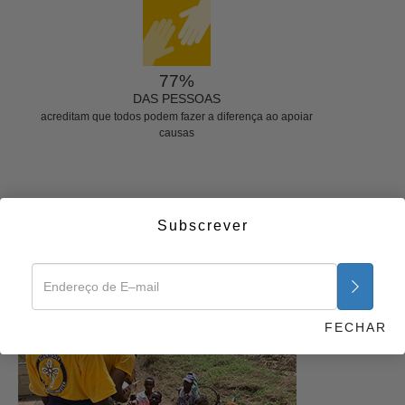
77%
DAS PESSOAS
acreditam que todos podem fazer a diferença ao apoiar
causas
Subscrever
AJUDE A RESTAURAR A ESPERANÇA
FECHAR