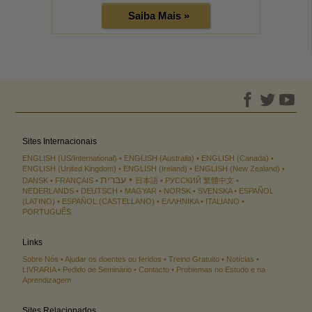
Saiba Mais »
Sites Internacionais
ENGLISH (US/International)
ENGLISH (Australia)
ENGLISH (Canada)
ENGLISH (United Kingdom)
ENGLISH (Ireland)
ENGLISH (New Zealand)
עברית
DANSK
FRANÇAIS
日本語
РУССКИЙ
繁體中文
NEDERLANDS
DEUTSCH
MAGYAR
NORSK
SVENSKA
ESPAÑOL
(LATINO)
ESPAÑOL (CASTELLANO)
ΕΛΛΗΝΙΚA
ITALIANO
PORTUGUÊS
Links
Sobre Nós
Ajudar os doentes ou feridos
Treino Gratuito
Notícias
LIVRARIA
Pedido de Seminário
Contacto
Problemas no Estudo e na
Aprendizagem
Sites Relacionados