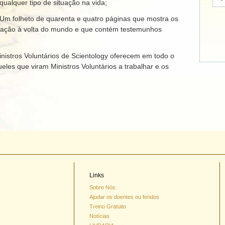
qualquer tipo de situação na vida;
As Dinâmicas da Existência
Um folheto de quarenta e quatro páginas que mostra os
m ação à volta do mundo e que contém testemunhos
A Escala de Tom Emocional
A Ética e as Condições
istros Voluntários de Scientology oferecem em todo o
les que viram Ministros Voluntários a trabalhar e os
Fundamentos das Relações
Públicas
Como Resolver Conflitos
Integridade e Honestidade
Investigações
Casamento
Links
Soluções para um Ambiente
Perigoso
Sobre Nós
Ajudar os doentes ou feridos
Metas e Objectivos
Treino Gratuito
Notícias