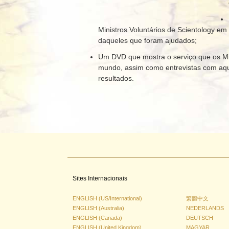
Ministros Voluntários de Scientology e
daqueles que foram ajudados;
Um DVD que mostra o serviço que os Min
mundo, assim como entrevistas com aque
resultados.
Sites Internacionais
ENGLISH (US/International)
繁體中文
ENGLISH (Australia)
NEDERLANDS
ENGLISH (Canada)
DEUTSCH
ENGLISH (United Kingdom)
MAGYAR