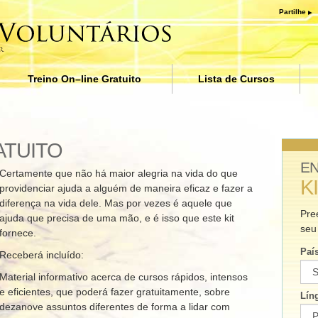
Partilhe
Treino On–line Gratuito
Lista de Cursos
a
Introdução
bard
Respostas às Drogas
ATUITO
Ajudas para Doenças e Lesõ
E
Certamente que não há maior alegria na vida do que
K
providenciar ajuda a alguém de maneira eficaz e fazer a
Básicos da Organização
diferença na vida dele. Mas por vezes é aquele que
Pre
ajuda que precisa de uma mão, e é isso que este kit
A Causa da Supressão
seu
fornece.
Crianças
Paí
Receberá incluído:
Comunicar eficazmente
Material informativo acerca de cursos rápidos, intensos
e eficientes, que poderá fazer gratuitamente, sobre
Lín
Os Componentes da
dezanove assuntos diferentes de forma a lidar com
Compreensão