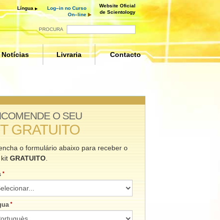
Website Oficial
Língua
Log–in no Curso
de Scientology
On–line
PROCURA
Notícias
Livraria
Contacto
es
NCOMENDE O SEU
IT GRATUITO
encha o formulário abaixo para receber o
 kit
GRATUITO
.
s
gua