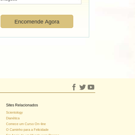
Subscrever a
Eu concordo
Newsletter de
com
os
Encomende Agora
Os Ministros
Termos de
Voluntários de
Utilização
e a
Scientology.
Politica de
Privacidade
.
[O que é
isto?]
Sites Relacionados
Scientology
Dianética
Comece um Curso On–line
O Caminho para a Felicidade