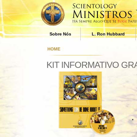
Sobre Nós
L. Ron Hubbard
Quem são os Ministros
A Influência da Religião n
HOME
Voluntários?
Sociedade de L. Ron Hub
KIT INFORMATIVO GR
Porque é que Nós Ajudamos